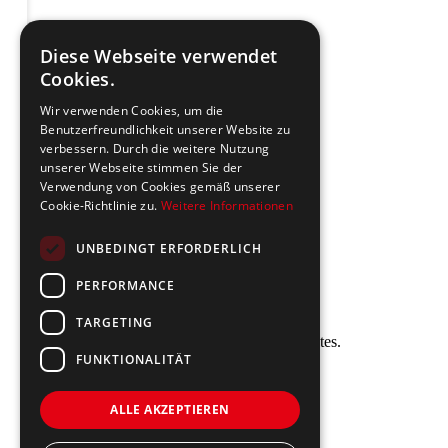
Steinburg Group
Diese Webseite verwendet
Über uns
Cookies.
Team
Referenzen
Wir verwenden Cookies, um die
Kontakt
Benutzerfreundlichkeit unserer Website zu
Broschüre
verbessern. Durch die weitere Nutzung
ekko acoustics
unserer Webseite stimmen Sie der
Adresse
Verwendung von Cookies gemäß unserer
Cookie-Richtlinie zu.
Weitere Informationen
Steinburg Group GmbH
Badenerstrasse 122
UNBEDINGT ERFORDERLICH
CH-5466 Kaiserstuhl
PERFORMANCE
+41 43 433 00 25
Newsletter
TARGETING
Newsletter abonnieren für Neuigkeiten und Updates.
FUNKTIONALITÄT
Anmelden
ALLE AKZEPTIEREN
Impressum
Datenschutz