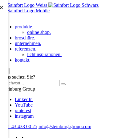
×
produkte.
online shop.
broschüre.
unternehmen.
referenzen.
lichtinspirationen.
kontakt.
×
Was suchen Sie?
Steinburg Group
LinkedIn
YouTube
pinterest
instagram
+41 43 433 00 25
info@steinburg-group.com