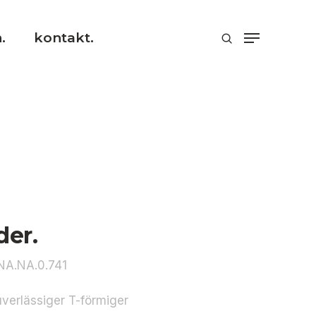
.
kontakt.
der.
NA.NA.0.741
zuverlässiger T-förmiger