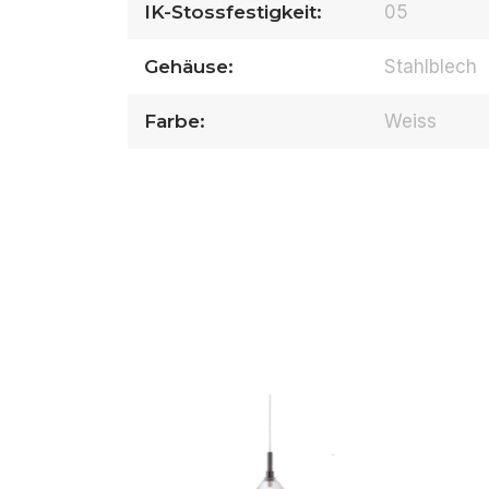
IK-Stossfestigkeit:
05
Gehäuse:
Stahlblech
Farbe:
Weiss