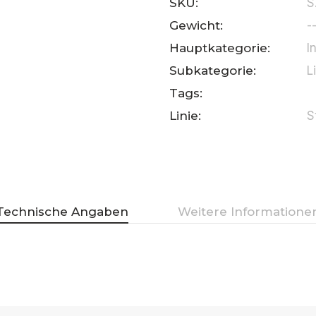
SKU:
S
Gewicht:
-
Hauptkategorie:
I
Subkategorie:
L
Tags:
Linie:
S
Technische Angaben
Weitere Informatione