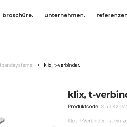
broschüre.
unternehmen.
referenzen
htbandsysteme
klix, t-verbinder.
klix, t-verbin
Produktcode:
S.53.KXTV.
Klix, T-Verbinder, ist ein 