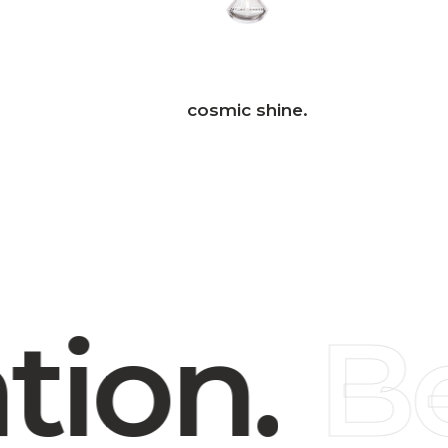
cosmic shine.
ion.
Be