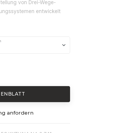
rstellung von Drei-Wege-
tungssystemen entwickelt
m
TENBLATT
ng anfordern