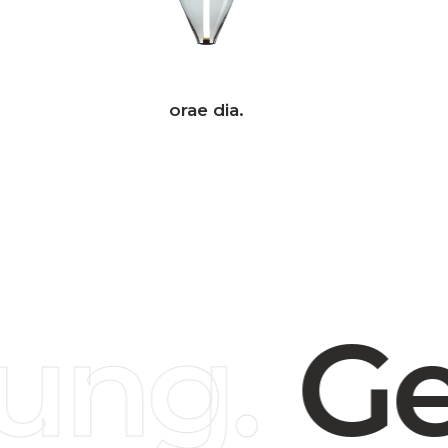
orae dia.
ng.
Ge