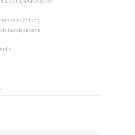
.53.KXTV.NA.NA.0.741
-
nnenbeleuchtung
ichtbandsysteme
tudio
n