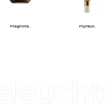
magnora.
myraux.
leuchtu