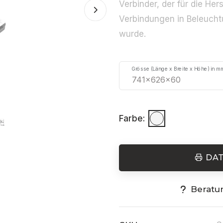
Verbinder, der für die He
Verbindungen in Beleuch
wurde.
Grösse (Länge x Breite x Höhe) in m
Farbe:
DA
Beratu