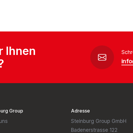
r Ihnen
Schr
?
inf
burg Group
Adresse
uns
Steinburg Group GmbH
Badenerstrasse 122