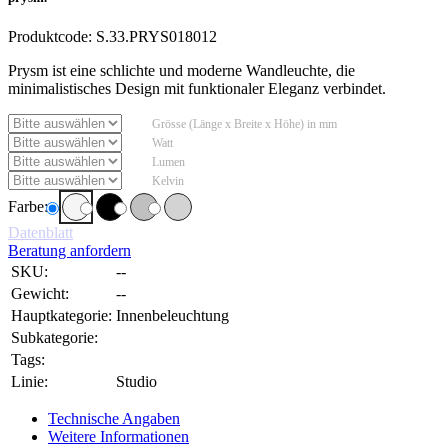
Produktcode:
S.33.PRYS018012
Prysm ist eine schlichte und moderne Wandleuchte, die
minimalistisches Design mit funktionaler Eleganz verbindet.
Grösse (Länge x Breite x Höhe) in mm
Watt
Lumen
Kelvin
Farbe:
Datenblatt
Beratung anfordern
SKU:
--
Gewicht:
--
Hauptkategorie:
Innenbeleuchtung
Subkategorie:
Tags:
Linie:
Studio
Technische Angaben
Weitere Informationen