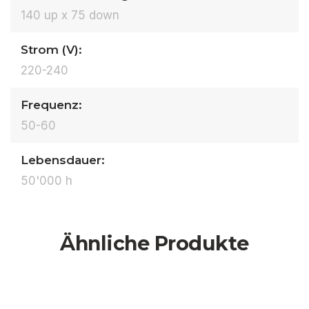
140 up x 75 down
Strom (V):
220-240
Frequenz:
50-60
Lebensdauer:
50'000 h
Ähnliche Produkte