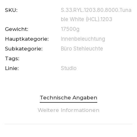
SKU:
S.33.RYL.1203.80.8000.Tuna
ble White (HCL).1203
Gewicht:
17500g
Hauptkategorie:
Innenbeleuchtung
Subkategorie:
Büro Stehleuchte
Tags:
Linie:
Studio
Technische Angaben
Weitere Informationen