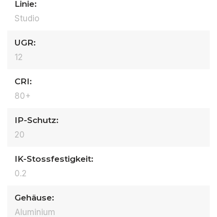
Linie:
Studio
UGR:
12
CRI:
80+
IP-Schutz:
20
IK-Stossfestigkeit:
0.2
Gehäuse:
Aluminium