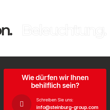
n.
Beleuchtung.
Wie dürfen wir Ihnen
behilflich sein?
Schreiben Sie uns:
info@steinburg-group.com