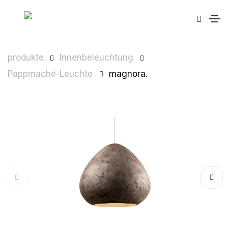
produkte.
Innenbeleuchtung
Pappmaché-Leuchte
magnora.