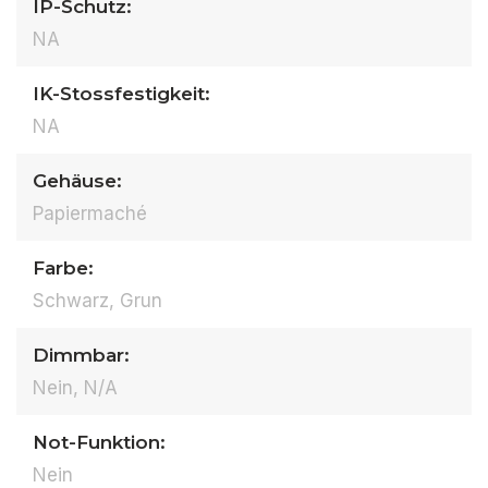
IP-Schutz:
NA
IK-Stossfestigkeit:
NA
Gehäuse:
Papiermaché
Farbe:
Schwarz, Grun
Dimmbar:
Nein, N/A
Not-Funktion:
Nein