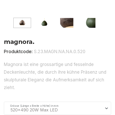
magnora.
Produktcode:
S.23.MAGN.NA.NA.0.520
Magnora ist eine grossartige und fesselnde
Deckenleuchte, die durch ihre kühne Präsenz und
skulpturale Eleganz die Aufmerksamkeit auf sich
zieht.
Grösse (Länge x Breite x Höhe) in mm