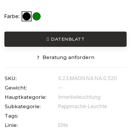
Farbe:
DATENBLATT
Beratung anfordern
SKU:
S.23.MAGN.NA.NA.0.520
Gewicht:
--
Hauptkategorie:
Innenbeleuchtung
Subkategorie:
Pappmaché-Leuchte
Tags:
Linie:
Elite