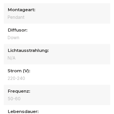
Montageart:
Pendant
Diffusor:
Down
Lichtausstrahlung:
N/A
Strom (V):
220-240
Frequenz:
50-60
Lebensdauer: