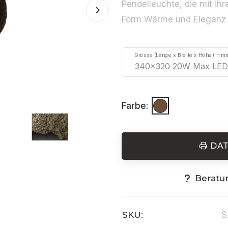
Pendelleuchte, die mit i
Form Wärme und Eleganz a
Grösse (Länge x Breite x Höhe) in m
Farbe:
DA
Beratu
SKU:
S