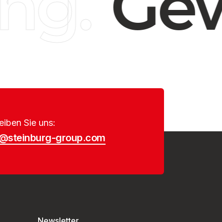
g.
Gew
eiben Sie uns:
o@steinburg-group.com
Newsletter