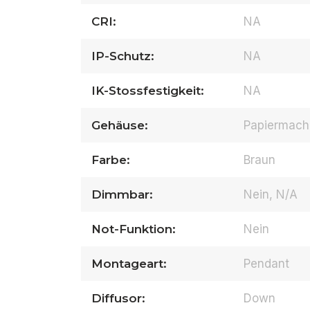
CRI:
NA
IP-Schutz:
NA
IK-Stossfestigkeit:
NA
Gehäuse:
Papiermach
Farbe:
Braun
Dimmbar:
Nein, N/A
Not-Funktion:
Nein
Montageart:
Pendant
Diffusor:
Down