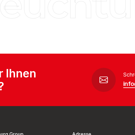
euchtun
r Ihnen
Schr
?
inf
burg Group
Adresse