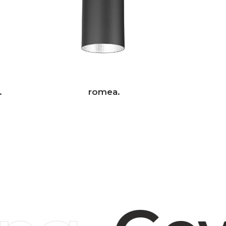
.
romea.