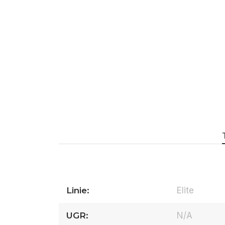
Linie:
Elite
UGR:
N/A