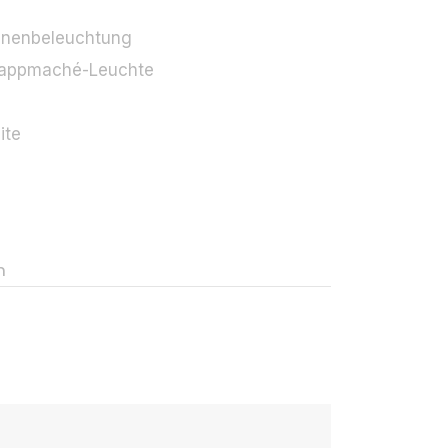
-
nnenbeleuchtung
appmaché-Leuchte
lite
n