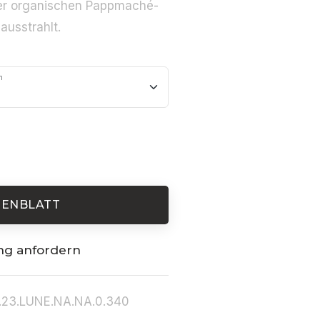
hrer organischen Pappmaché-
usstrahlt.
m
TENBLATT
ng anfordern
.23.LUNE.NA.NA.0.340