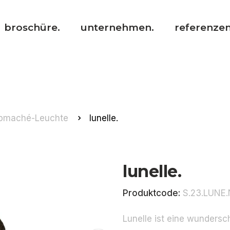
broschüre.
unternehmen.
referenzen
pmaché-Leuchte
lunelle.
lunelle.
Produktcode:
S.23.LUNE
Lunelle ist eine wunders