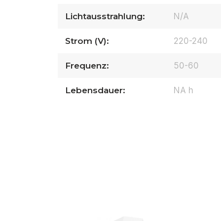
Lichtausstrahlung:
N/A
Strom (V):
220-240
Frequenz:
50-60
Lebensdauer:
NA h