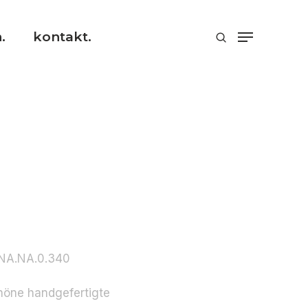
.
kontakt.
.NA.NA.0.340
chöne handgefertigte