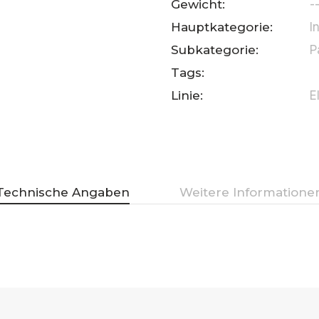
Gewicht:
-
Hauptkategorie:
I
Subkategorie:
P
Tags:
Linie:
E
Technische Angaben
Weitere Informatione