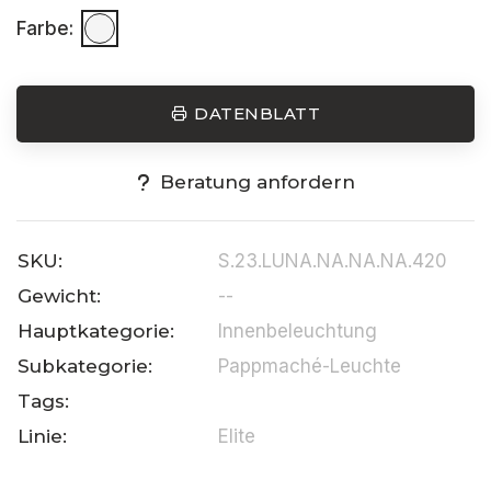
Farbe:
DATENBLATT
Beratung anfordern
SKU:
S.23.LUNA.NA.NA.NA.420
Gewicht:
--
Hauptkategorie:
Innenbeleuchtung
Subkategorie:
Pappmaché-Leuchte
Tags:
Linie:
Elite