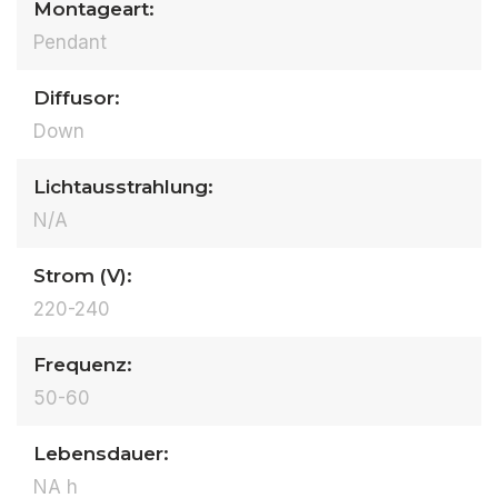
Montageart:
Pendant
Diffusor:
Down
Lichtausstrahlung:
N/A
Strom (V):
220-240
Frequenz:
50-60
Lebensdauer:
NA h