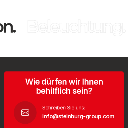
n.
Beleuchtung.
Wie dürfen wir Ihnen
behilflich sein?
Schreiben Sie uns:
info@steinburg-group.com