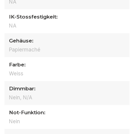
NA
IK-Stossfestigkeit:
NA
Gehäuse:
Papiermaché
Farbe:
Weiss
Dimmbar:
Nein, N/A
Not-Funktion:
Nein