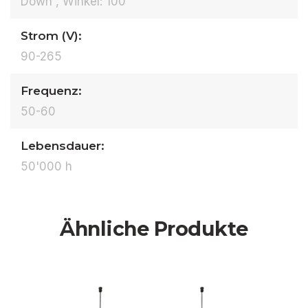
Down , Winkel: 100
Strom (V):
90-265
Frequenz:
50-60
Lebensdauer:
50'000 h
Ähnliche Produkte