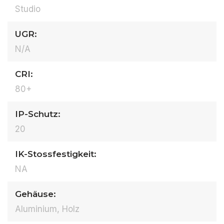
Studio
UGR:
N/A
CRI:
80+
IP-Schutz:
20
IK-Stossfestigkeit:
NA
Gehäuse:
Aluminium, Holz