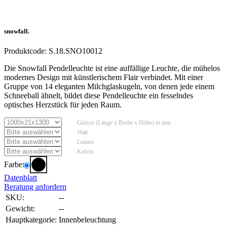
snowfall.
Produktcode:
S.18.SNO10012
Die Snowfall Pendelleuchte ist eine auffällige Leuchte, die mühelos
modernes Design mit künstlerischem Flair verbindet. Mit einer
Gruppe von 14 eleganten Milchglaskugeln, von denen jede einem
Schneeball ähnelt, bildet diese Pendelleuchte ein fesselndes
optisches Herzstück für jeden Raum.
Grösse (Länge x Breite x Höhe) in mm
Watt
Lumen
Kelvin
Farbe:
Datenblatt
Beratung anfordern
SKU:
--
Gewicht:
--
Hauptkategorie:
Innenbeleuchtung