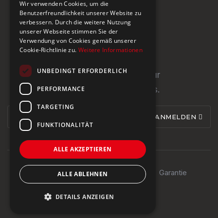
Wir verwenden Cookies, um die
CH-5466 Kaiserstuhl
Benutzerfreundlichkeit unserer Website zu
verbessern. Durch die weitere Nutzung
+41 43 433 00 25
unserer Webseite stimmen Sie der
Verwendung von Cookies gemäß unserer
Cookie-Richtlinie zu.
Weitere Informationen
Newsletter
UNBEDINGT ERFORDERLICH
Newsletter abonnieren für
PERFORMANCE
Neuigkeiten und Updates.
TARGETING
ANMELDEN
FUNKTIONALITÄT
ALLE AKZEPTIEREN
Impressum
Datenschutz
AGB
Garantie
ALLE ABLEHNEN
© 2024 Steinburg Group
DETAILS ANZEIGEN