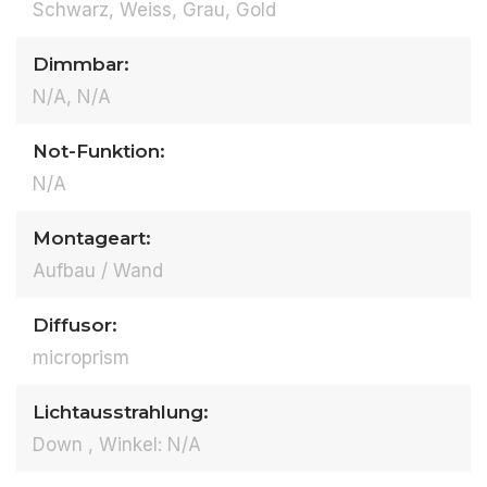
Schwarz, Weiss, Grau, Gold
Dimmbar:
N/A, N/A
Not-Funktion:
N/A
Montageart:
Aufbau / Wand
Diffusor:
microprism
Lichtausstrahlung:
Down , Winkel: N/A