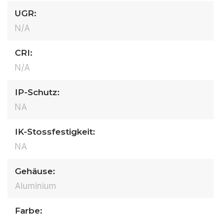
UGR:
N/A
CRI:
N/A
IP-Schutz:
NA
IK-Stossfestigkeit:
NA
Gehäuse:
Aluminium
Farbe: