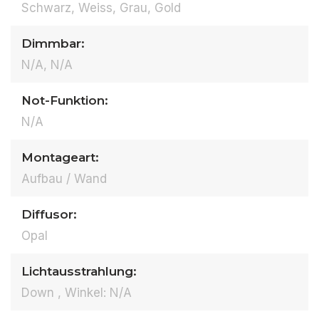
Schwarz, Weiss, Grau, Gold
Dimmbar:
N/A, N/A
Not-Funktion:
N/A
Montageart:
Aufbau / Wand
Diffusor:
Opal
Lichtausstrahlung:
Down , Winkel: N/A