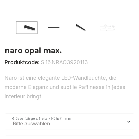
naro opal max.
Produktcode:
S.16.NRAO3920113
Naro ist eine elegante LED-Wandleuchte, die
moderne Eleganz und subtile Raffinesse in jedes
Interieur bringt.
Grösse (Länge x Breite x Höhe) in mm