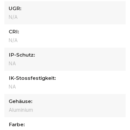
UGR:
N/A
CRI:
N/A
IP-Schutz:
NA
IK-Stossfestigkeit:
NA
Gehäuse:
Aluminium
Farbe: