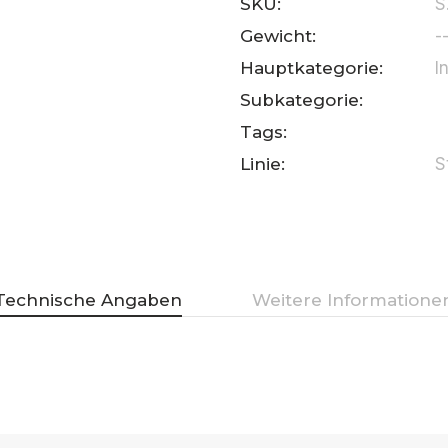
SKU:
S
Gewicht:
-
Hauptkategorie:
I
Subkategorie:
Tags:
Linie:
S
Technische Angaben
Weitere Informatione