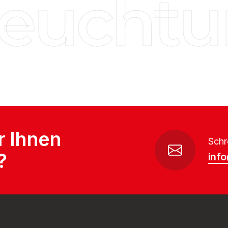
euchtun
r Ihnen
Schr
?
inf