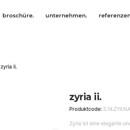
broschüre.
unternehmen.
referenzen
zyria ii.
zyria ii.
Produktcode:
S.14.ZYII.N
Zyria ist eine elegante u