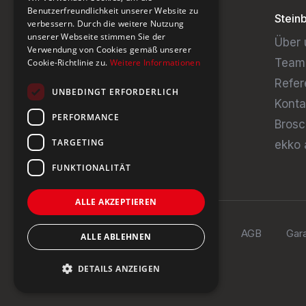
Benutzerfreundlichkeit unserer Website zu
Stein
verbessern. Durch die weitere Nutzung
unserer Webseite stimmen Sie der
Über 
Verwendung von Cookies gemäß unserer
Team
Cookie-Richtlinie zu.
Weitere Informationen
Refer
UNBEDINGT ERFORDERLICH
Konta
PERFORMANCE
Brosc
TARGETING
ekko 
FUNKTIONALITÄT
ALLE AKZEPTIEREN
Impressum
Datenschutz
AGB
Gara
ALLE ABLEHNEN
DETAILS ANZEIGEN