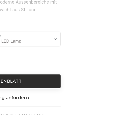
moderne Aussenbereiche mit
icht aus Stil und
m
TENBLATT
ng anfordern