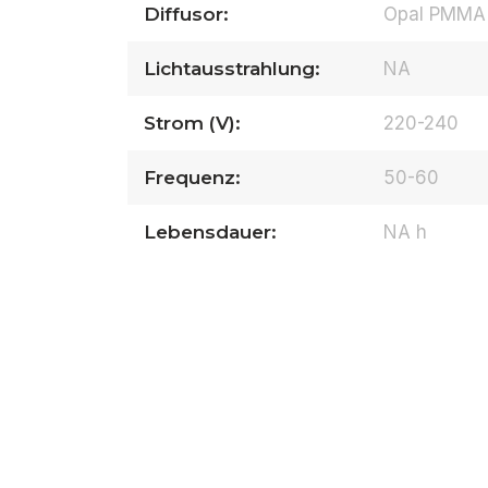
Diffusor:
Opal PMMA
Lichtausstrahlung:
NA
Strom (V):
220-240
Frequenz:
50-60
Lebensdauer:
NA h