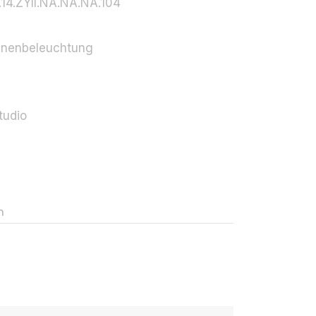
.14.ZYII.NA.NA.NA.104
-
nnenbeleuchtung
tudio
n