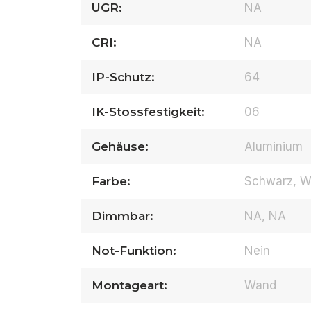
UGR:
NA
CRI:
NA
IP-Schutz:
64
IK-Stossfestigkeit:
06
Gehäuse:
Aluminium
Farbe:
Schwarz, We
Dimmbar:
NA, NA
Not-Funktion:
Nein
Montageart:
Wand