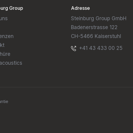
burg Group
Adresse
uns
Steinburg Group GmbH
Badenerstrasse 122
enzen
CH-5466 Kaiserstuhl
kt
+41 43 433 00 25
hüre
acoustics
ntie