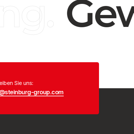
g.
Gew
eiben Sie uns:
o@steinburg-group.com