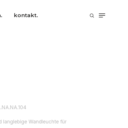
.
kontakt.
A.NA.NA.104
nd langlebige Wandleuchte für