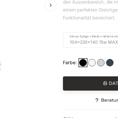
den Aussenbereich, die 
einem perfekten Gleichgew
Funktionalität bereichert.
Grösse (Länge x Breite x Höhe) in m
Farbe:
DA
Beratu