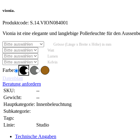
vionia.
Produktcode:
S.14.VION084001
Vionia ist eine elegante und langlebige Pollerleuchte für den Ausse
Grösse (Länge x Breite x Höhe) in mm
Watt
Lumen
Kelvin
Farbe:
Datenblatt
Beratung anfordern
SKU:
--
Gewicht:
--
Hauptkategorie:
Innenbeleuchtung
Subkategorie:
Tags:
Linie:
Studio
Technische Angaben