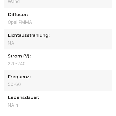
Wand
Diffusor:
Opal PMMA
Lichtausstrahlung:
NA
Strom (V):
220-240
Frequenz:
50-60
Lebensdauer:
NA h