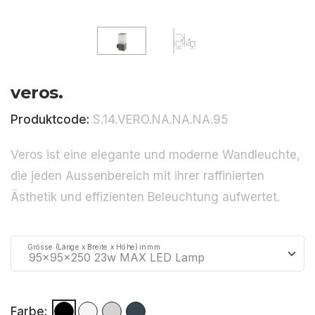
veros.
Produktcode:
S.14.VERO.NA.NA.NA.95
Veros ist eine elegante und moderne Wandleuchte,
die jeden Aussenbereich mit ihrer raffinierten
Ästhetik und effizienten Beleuchtung aufwertet.
Grösse (Länge x Breite x Höhe) in mm
Farbe: