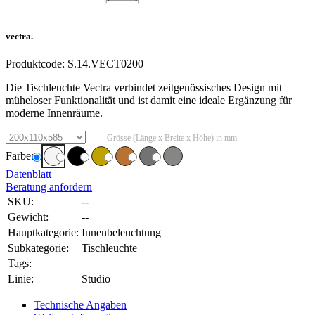
vectra.
Produktcode:
S.14.VECT0200
Die Tischleuchte Vectra verbindet zeitgenössisches Design mit
müheloser Funktionalität und ist damit eine ideale Ergänzung für
moderne Innenräume.
Grösse (Länge x Breite x Höhe) in mm
Farbe:
Datenblatt
Beratung anfordern
SKU:
--
Gewicht:
--
Hauptkategorie:
Innenbeleuchtung
Subkategorie:
Tischleuchte
Tags:
Linie:
Studio
Technische Angaben