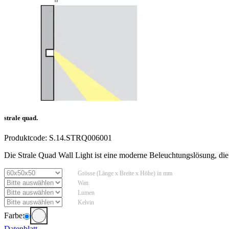
strale quad.
Produktcode:
S.14.STRQ006001
Die Strale Quad Wall Light ist eine moderne Beleuchtungslösung, die
Grösse (Länge x Breite x Höhe) in mm
Watt
Lumen
Kelvin
Farbe:
Datenblatt