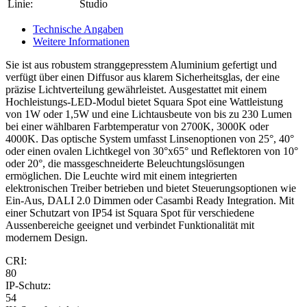
Linie:
Studio
Technische Angaben
Weitere Informationen
Sie ist aus robustem stranggepresstem Aluminium gefertigt und
verfügt über einen Diffusor aus klarem Sicherheitsglas, der eine
präzise Lichtverteilung gewährleistet. Ausgestattet mit einem
Hochleistungs-LED-Modul bietet Squara Spot eine Wattleistung
von 1W oder 1,5W und eine Lichtausbeute von bis zu 230 Lumen
bei einer wählbaren Farbtemperatur von 2700K, 3000K oder
4000K. Das optische System umfasst Linsenoptionen von 25°, 40°
oder einen ovalen Lichtkegel von 30°x65° und Reflektoren von 10°
oder 20°, die massgeschneiderte Beleuchtungslösungen
ermöglichen. Die Leuchte wird mit einem integrierten
elektronischen Treiber betrieben und bietet Steuerungsoptionen wie
Ein-Aus, DALI 2.0 Dimmen oder Casambi Ready Integration. Mit
einer Schutzart von IP54 ist Squara Spot für verschiedene
Aussenbereiche geeignet und verbindet Funktionalität mit
modernem Design.
CRI:
80
IP-Schutz:
54