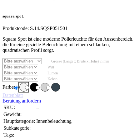
squara spot.
Produktcode:
S.14.SQSP051501
Squara Spot ist eine moderne Pollerleuchte für den Aussenbereich,
die für eine gezielte Beleuchtung mit einem schlanken,
quadratischen Profil sorgt.
Grösse (Länge x Breite x Höhe) in mm
Watt
Lumen
Kelvin
Farbe:
Datenblatt
Beratung anfordern
SKU:
--
Gewicht:
--
Hauptkategorie:
Innenbeleuchtung
Subkategorie:
Tags: