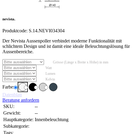
nevista.
Produktcode:
S.14.NEVI034304
Der Nevista Aussenpoller verbindet moderne Funktionalität mit
schlichtem Design und ist damit eine ideale Beleuchtungslösung für
Aussenbereiche.
Grösse (Länge x Breite x Höhe) in mm
Watt
Lumen
Kelvin
Farbe:
Datenblatt
Beratung anfordern
SKU:
--
Gewicht:
--
Hauptkategorie:
Innenbeleuchtung
Subkategorie:
Tags: