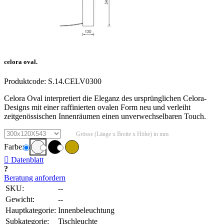
celora oval.
Produktcode:
S.14.CELV0300
Celora Oval interpretiert die Eleganz des ursprünglichen Celora-
Designs mit einer raffinierten ovalen Form neu und verleiht
zeitgenössischen Innenräumen einen unverwechselbaren Touch.
Grösse (Länge x Breite x Höhe) in mm
Farbe:
Datenblatt
Beratung anfordern
SKU:
--
Gewicht:
--
Hauptkategorie:
Innenbeleuchtung
Subkategorie:
Tischleuchte