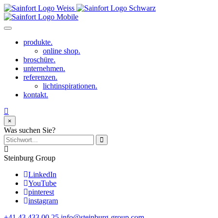
produkte.
online shop.
broschüre.
unternehmen.
referenzen.
lichtinspirationen.
kontakt.
×
Was suchen Sie?
Steinburg Group
LinkedIn
YouTube
pinterest
instagram
+41 43 433 00 25
info@steinburg-group.com