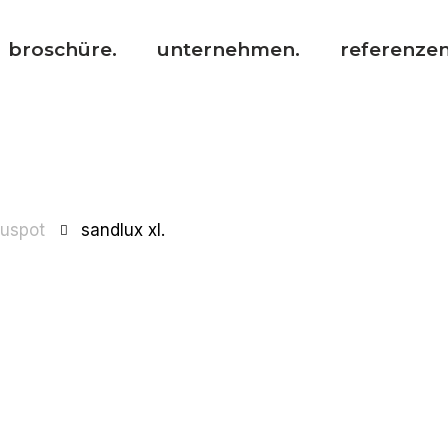
broschüre.
unternehmen.
referenzen
auspot
sandlux xl.
Produktcode:
S.12.SAND