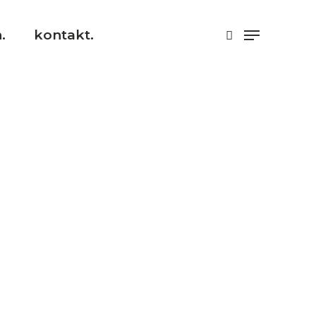
.
kontakt.
029524