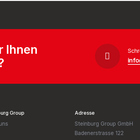
r Ihnen
Schr
?
inf
burg Group
Adresse
uns
Steinburg Group GmbH
Badenerstrasse 122