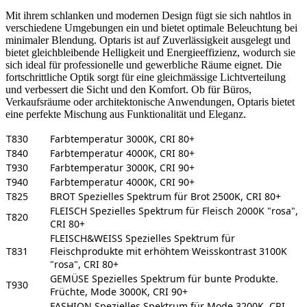
Mit ihrem schlanken und modernen Design fügt sie sich nahtlos in
verschiedene Umgebungen ein und bietet optimale Beleuchtung bei
minimaler Blendung. Optaris ist auf Zuverlässigkeit ausgelegt und
bietet gleichbleibende Helligkeit und Energieeffizienz, wodurch sie
sich ideal für professionelle und gewerbliche Räume eignet. Die
fortschrittliche Optik sorgt für eine gleichmässige Lichtverteilung
und verbessert die Sicht und den Komfort. Ob für Büros,
Verkaufsräume oder architektonische Anwendungen, Optaris bietet
eine perfekte Mischung aus Funktionalität und Eleganz.
T830
Farbtemperatur 3000K, CRI 80+
T840
Farbtemperatur 4000K, CRI 80+
T930
Farbtemperatur 3000K, CRI 90+
T940
Farbtemperatur 4000K, CRI 90+
T825
BROT Spezielles Spektrum für Brot 2500K, CRI 80+
FLEISCH Spezielles Spektrum für Fleisch 2000K "rosa",
T820
CRI 80+
FLEISCH&WEISS Spezielles Spektrum für
T831
Fleischprodukte mit erhöhtem Weisskontrast 3100K
"rosa", CRI 80+
GEMÜSE Spezielles Spektrum für bunte Produkte.
T930
Früchte, Mode 3000K, CRI 90+
FASHION Spezielles Spektrum für Mode 3200K, CRI