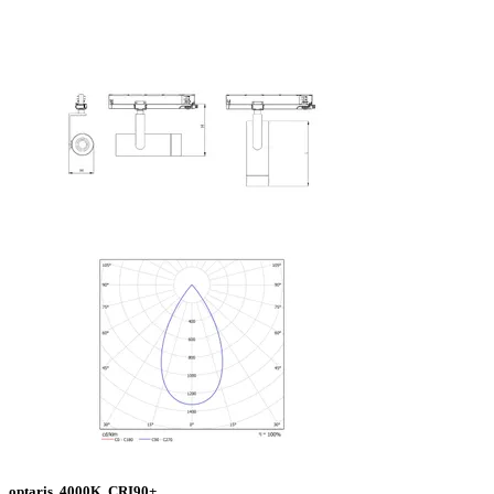
optaris. 4000K. CRI90+