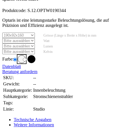
Produktcode:
S.12.OPTW0190344
Optaris ist eine leistungsstarke Beleuchtungslösung, die auf
Präzision und Effizienz ausgelegt ist.
Grösse (Länge x Breite x Höhe) in mm
Watt
Lumen
Kelvin
Farbe:
Datenblatt
Beratung anfordern
SKU:
--
Gewicht:
--
Hauptkategorie:
Innenbeleuchtung
Subkategorie:
Stromschienenstrahler
Tags:
Linie:
Studio
Technische Angaben
Weitere Informationen