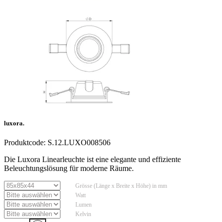
luxora.
Produktcode:
S.12.LUXO008506
Die Luxora Linearleuchte ist eine elegante und effiziente
Beleuchtungslösung für moderne Räume.
Grösse (Länge x Breite x Höhe) in mm
Watt
Lumen
Kelvin