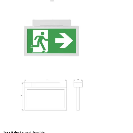
flexxit decken exitleuchte