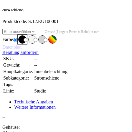
euro schiene.
Produktcode:
S.12.EU100001
Grösse (Länge x Breite x Höhe) in mm
Farbe:
Datenblatt
Beratung anfordern
SKU:
--
Gewicht:
--
Hauptkategorie:
Innenbeleuchtung
Subkategorie:
Stromschiene
Tags:
Linie:
Studio
Technische Angaben
Weitere Informationen
--
Gehäuse: