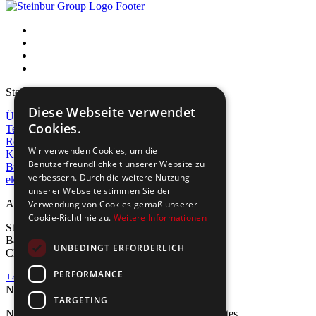
Steinburg Group
Diese Webseite verwendet
Über uns
Cookies.
Team
Referenzen
Wir verwenden Cookies, um die
Kontakt
Benutzerfreundlichkeit unserer Website zu
Broschüre
verbessern. Durch die weitere Nutzung
ekko acoustics
unserer Webseite stimmen Sie der
Adresse
Verwendung von Cookies gemäß unserer
Cookie-Richtlinie zu.
Weitere Informationen
Steinburg Group GmbH
Badenerstrasse 122
UNBEDINGT ERFORDERLICH
CH-5466 Kaiserstuhl
PERFORMANCE
+41 43 433 00 25
Newsletter
TARGETING
Newsletter abonnieren für Neuigkeiten und Updates.