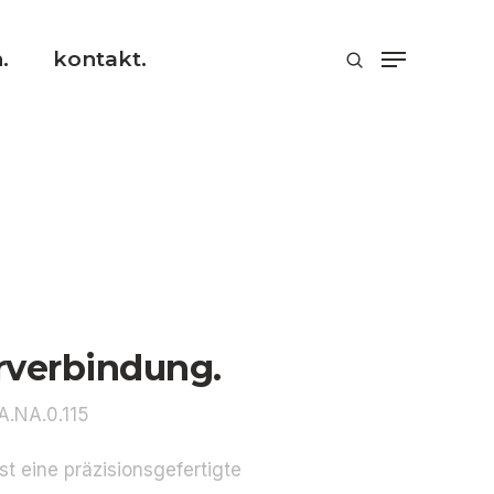
.
kontakt.
erverbindung.
A.NA.0.115
st eine präzisionsgefertigte