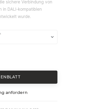
 die sichere Verbindung von
 in DALI-kompatiblen
twickelt wurde.
m
TENBLATT
ng anfordern