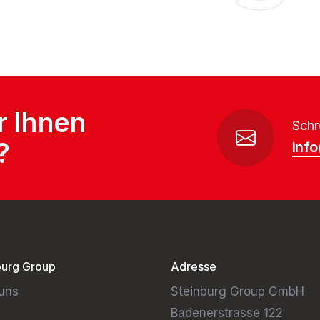
r Ihnen
Schr
?
inf
burg Group
Adresse
uns
Steinburg Group GmbH
Badenerstrasse 122