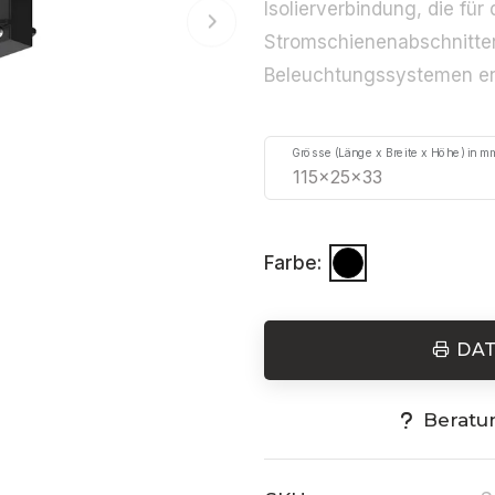
Isolierverbindung, die für
Stromschienenabschnitten
Beleuchtungssystemen en
Grösse (Länge x Breite x Höhe) in m
Farbe:
DA
Beratu