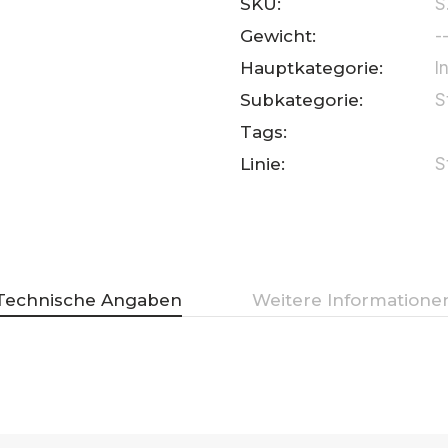
SKU:
S
Gewicht:
-
Hauptkategorie:
I
Subkategorie:
S
Tags:
Linie:
S
Technische Angaben
Weitere Informatione