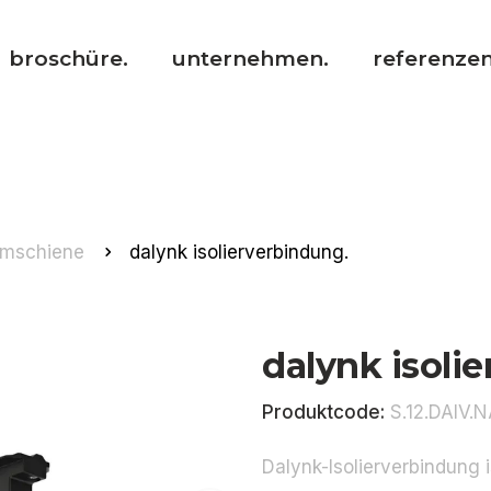
broschüre.
unternehmen.
referenzen
omschiene
dalynk isolierverbindung.
dalynk isoli
Produktcode:
S.12.DAIV.N
Dalynk-Isolierverbindung i