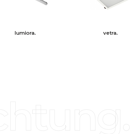
lumiora.
vetra.
htung.