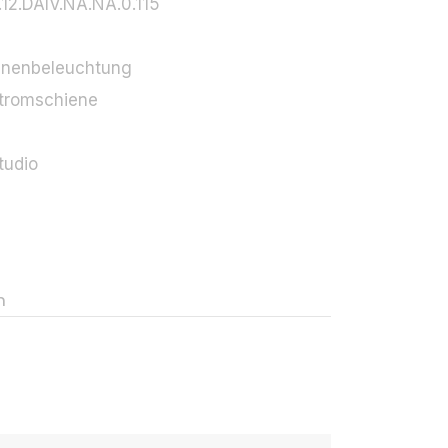
.12.DAIV.NA.NA.0.115
-
nnenbeleuchtung
tromschiene
tudio
n