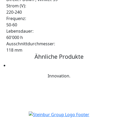
Strom (V):
220-240
Frequenz:
50-60
Lebensdauer:
60'000 h
Ausschnittdurchmesser:
118 mm
Ähnliche Produkte
Innovation.
Wie dürfen wir Ihnen behilflich sein?
Schreiben Sie uns:
info@steinburg-group.com