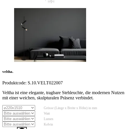
veltha.
Produktcode:
S.10.VELT022007
Veltha ist eine elegante, tragbare Stehleuchte, die modernen Nutzen
mit einer weichen, skulpturalen Präsenz verbindet.
Grösse (Länge x Breite x Höhe) in mm
Watt
Lumen
Kelvin