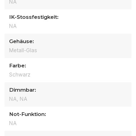
NA
IK-Stossfestigkeit:
NA
Gehäuse:
Metall-Glas
Farbe:
Schwarz
Dimmbar:
NA, NA
Not-Funktion:
NA