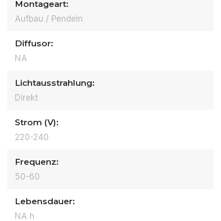
Montageart:
Aufbau / Pendeln
Diffusor:
NA
Lichtausstrahlung:
Direkt
Strom (V):
220-240
Frequenz:
50-60
Lebensdauer:
NA h