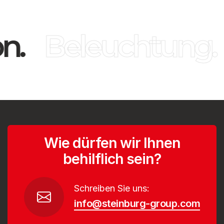
n.
Beleuchtung.
Wie dürfen wir Ihnen
behilflich sein?
Schreiben Sie uns:
info@steinburg-group.com