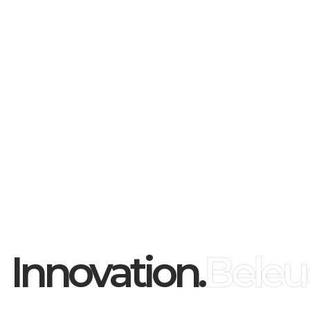
50/60
Lebensdauer:
N/A h
Innovation.
Beleu