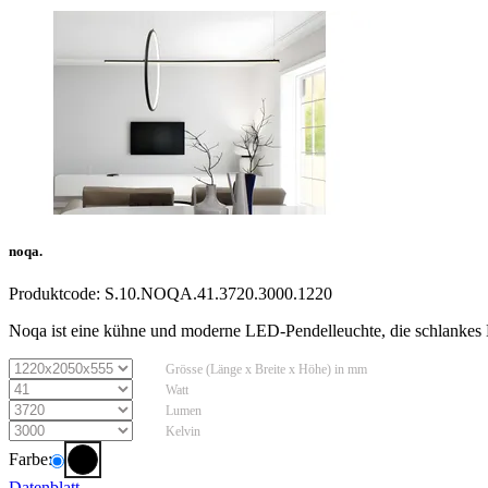
noqa.
Produktcode:
S.10.NOQA.41.3720.3000.1220
Noqa ist eine kühne und moderne LED-Pendelleuchte, die schlankes De
Grösse (Länge x Breite x Höhe) in mm
Watt
Lumen
Kelvin
Farbe:
Datenblatt