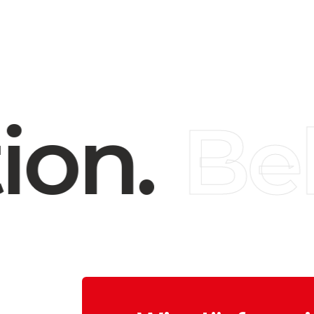
on.
Bel