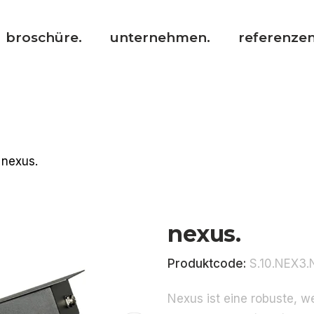
broschüre.
unternehmen.
referenzen
nexus.
nexus.
Produktcode:
S.10.NEX3.
Nexus ist eine robuste, w