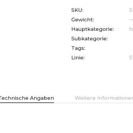
SKU:
S
Gewicht:
-
Hauptkategorie:
I
Subkategorie:
Tags:
Linie:
S
Technische Angaben
Weitere Informatione