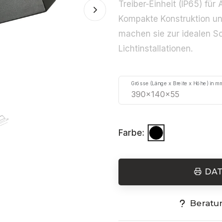
Treiber-Einheit (IP65) fü
Kompakte Konstruktion und
machen sie zur idealen Sc
Lichtinstallationen.
Grösse (Länge x Breite x Höhe) in m
Farbe:
DA
Beratu