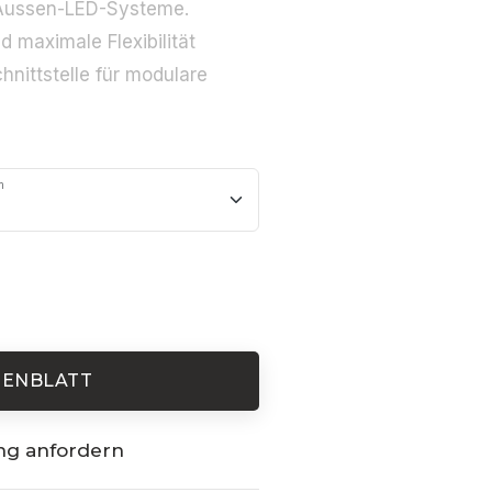
r Aussen-LED-Systeme.
 maximale Flexibilität
hnittstelle für modulare
m
TENBLATT
ng anfordern