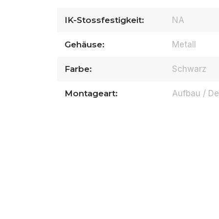
IK-Stossfestigkeit:
NA
Gehäuse:
Metall
Farbe:
Schwarz
Montageart:
Aufbau / De