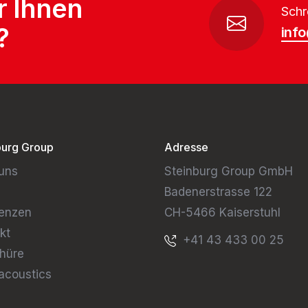
r Ihnen
Schr
?
inf
burg Group
Adresse
uns
Steinburg Group GmbH
Badenerstrasse 122
enzen
CH-5466 Kaiserstuhl
kt
+41 43 433 00 25
hüre
acoustics