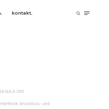
.
kontakt.
NA.NA.0.390
etterfeste Anschluss- und