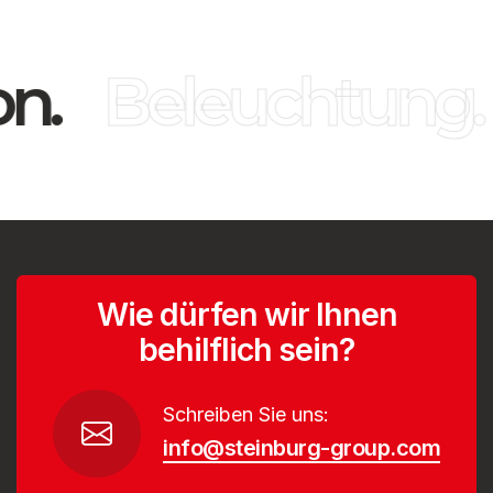
n.
Beleuchtung.
Wie dürfen wir Ihnen
behilflich sein?
Schreiben Sie uns:
info@steinburg-group.com