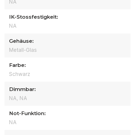
NA
IK-Stossfestigkeit:
NA
Gehäuse:
Metall-Glas
Farbe:
Schwarz
Dimmbar:
NA, NA
Not-Funktion:
NA