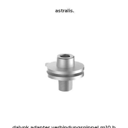
astralis.
dalynk adapter verbindungsnippel m10 b.