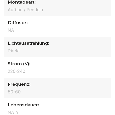
Montageart:
Aufbau / Pendeln
Diffusor:
NA
Lichtausstrahlung:
Direkt
Strom (V):
220-240
Frequenz:
50-60
Lebensdauer:
NA h