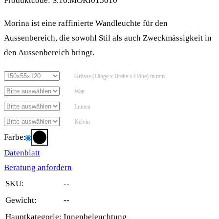
Produktcode:
S.10.MORI015010
Morina ist eine raffinierte Wandleuchte für den
Aussenbereich, die sowohl Stil als auch Zweckmässigkeit in
den Aussenbereich bringt.
Grösse (Länge x Breite x Höhe) in mm
Watt
Lumen
Kelvin
Farbe:
Datenblatt
Beratung anfordern
SKU:
--
Gewicht:
--
Hauptkategorie:
Innenbeleuchtung