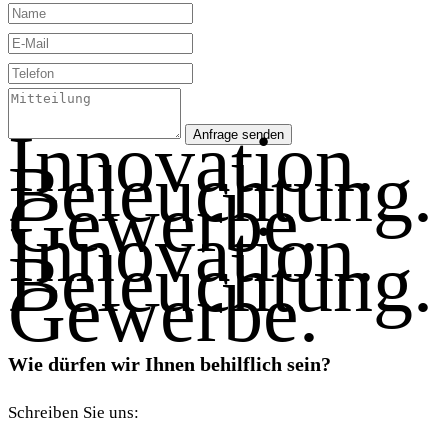
Innovation.
Anfrage senden
Beleuchtung.
Gewerbe.
Innovation.
Beleuchtung.
Gewerbe.
Wie dürfen wir Ihnen behilflich sein?
Schreiben Sie uns: