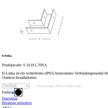
h-linka.
Produktcode:
S.10.H.L70NA
H-Linka ist ein wetterfestes (IP65) horizontales Verbindungsmodul f
Outdoor-Installationen.
Grösse (Länge x Breite x Höhe) in mm
Farbe:
Datenblatt
Beratung anfordern
SKU:
--