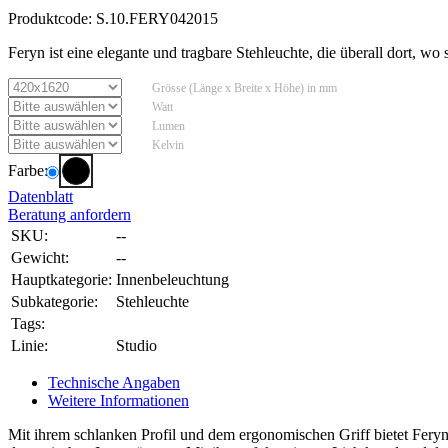
Produktcode:
S.10.FERY042015
Feryn ist eine elegante und tragbare Stehleuchte, die überall dort, wo
Grösse (Länge x Breite x Höhe) in mm
Watt
Lumen
Kelvin
Farbe:
Datenblatt
Beratung anfordern
SKU:
--
Gewicht:
--
Hauptkategorie:
Innenbeleuchtung
Subkategorie:
Stehleuchte
Tags:
Linie:
Studio
Technische Angaben
Weitere Informationen
Mit ihrem schlanken Profil und dem ergonomischen Griff bietet Feryn