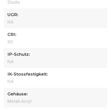
Studio
UGR:
NA
CRI:
90
IP-Schutz:
NA
IK-Stossfestigkeit:
NA
Gehäuse:
Metall-Acryl