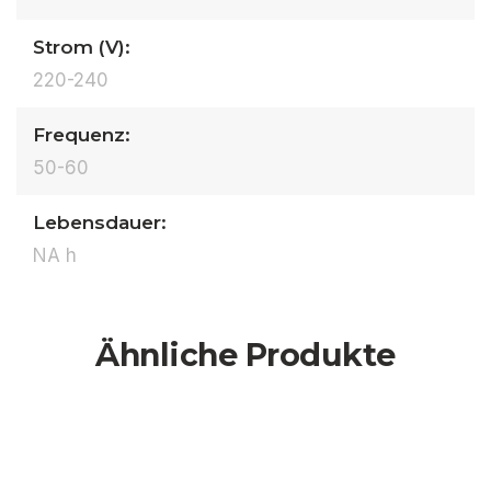
Strom (V):
220-240
Frequenz:
50-60
Lebensdauer:
NA h
Ähnliche Produkte