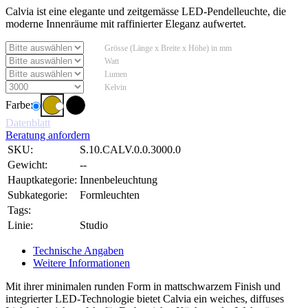
Calvia ist eine elegante und zeitgemässe LED-Pendelleuchte, die
moderne Innenräume mit raffinierter Eleganz aufwertet.
Grösse (Länge x Breite x Höhe) in mm
Watt
Lumen
Kelvin
Farbe:
Datenblatt
Beratung anfordern
SKU:
S.10.CALV.0.0.3000.0
Gewicht:
--
Hauptkategorie:
Innenbeleuchtung
Subkategorie:
Formleuchten
Tags:
Linie:
Studio
Technische Angaben
Weitere Informationen
Mit ihrer minimalen runden Form in mattschwarzem Finish und
integrierter LED-Technologie bietet Calvia ein weiches, diffuses