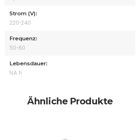
Strom (V):
220-240
Frequenz:
50-60
Lebensdauer:
NA h
Ähnliche Produkte