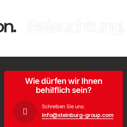
n.
Beleuchtung.
Wie dürfen wir Ihnen
behilflich sein?
Schreiben Sie uns:
info@steinburg-group.com