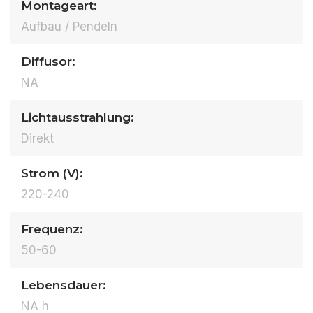
Montageart:
Aufbau / Pendeln
Diffusor:
NA
Lichtausstrahlung:
Direkt
Strom (V):
220-240
Frequenz:
50-60
Lebensdauer:
NA h