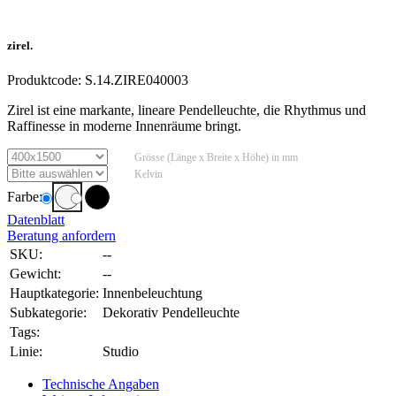
zirel.
Produktcode:
S.14.ZIRE040003
Zirel ist eine markante, lineare Pendelleuchte, die Rhythmus und
Raffinesse in moderne Innenräume bringt.
Grösse (Länge x Breite x Höhe) in mm
Kelvin
Farbe:
Datenblatt
Beratung anfordern
SKU:
--
Gewicht:
--
Hauptkategorie:
Innenbeleuchtung
Subkategorie:
Dekorativ Pendelleuchte
Tags:
Linie:
Studio
Technische Angaben