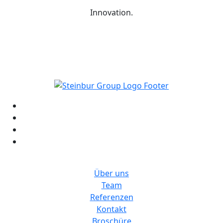
Innovation.
Wie dürfen wir Ihnen behilflich sein?
Schreiben Sie uns:
info@steinburg-group.com
Steinburg Group
Über uns
Team
Referenzen
Kontakt
Broschüre