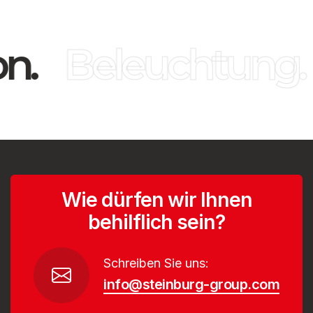
n.
Beleuchtung.
Wie dürfen wir Ihnen
behilflich sein?
Schreiben Sie uns:
info@steinburg-group.com