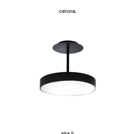
celora.
aira ii.