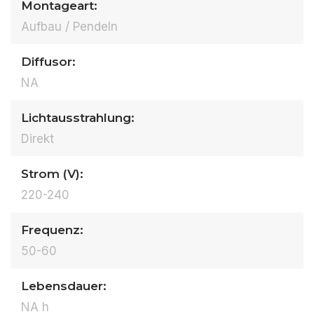
Montageart:
Aufbau / Pendeln
Diffusor:
NA
Lichtausstrahlung:
Direkt
Strom (V):
220-240
Frequenz:
50-60
Lebensdauer:
NA h