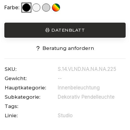
Farbe:
DATENBLATT
Beratung anfordern
SKU:
S.14.VLND.NA.NA.NA.225
Gewicht:
--
Hauptkategorie:
Innenbeleuchtung
Subkategorie:
Dekorativ Pendelleuchte
Tags:
Linie:
Studio