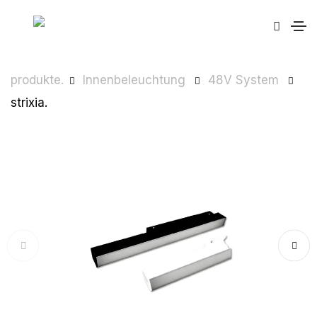
produkte.
Innenbeleuchtung
48V System
strixia.