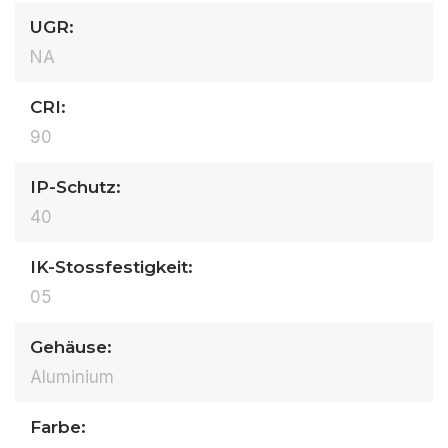
UGR:
NA
CRI:
90
IP-Schutz:
40
IK-Stossfestigkeit:
05
Gehäuse:
Aluminium
Farbe: