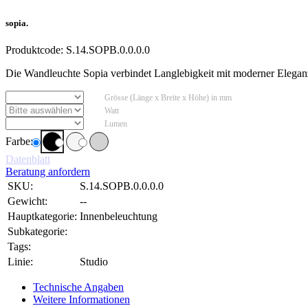
sopia.
Produktcode:
S.14.SOPB.0.0.0.0
Die Wandleuchte Sopia verbindet Langlebigkeit mit moderner Eleganz
Grösse (Länge x Breite x Höhe) in mm
Watt
Lumen
Farbe:
Datenblatt
Beratung anfordern
SKU:
S.14.SOPB.0.0.0.0
Gewicht:
--
Hauptkategorie:
Innenbeleuchtung
Subkategorie:
Tags:
Linie:
Studio
Technische Angaben
Weitere Informationen