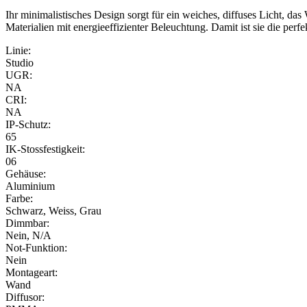
Ihr minimalistisches Design sorgt für ein weiches, diffuses Licht, da
Materialien mit energieeffizienter Beleuchtung. Damit ist sie die perf
Linie:
Studio
UGR:
NA
CRI:
NA
IP-Schutz:
65
IK-Stossfestigkeit:
06
Gehäuse:
Aluminium
Farbe:
Schwarz, Weiss, Grau
Dimmbar:
Nein, N/A
Not-Funktion:
Nein
Montageart:
Wand
Diffusor: