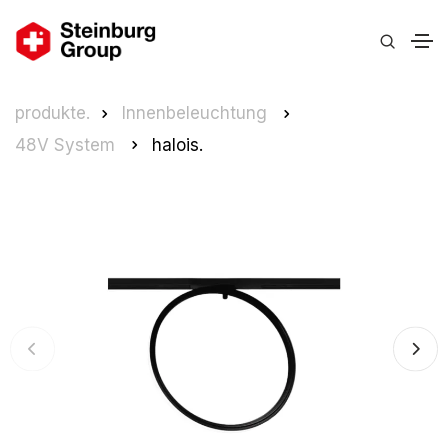
produkte.
Innenbeleuchtung
48V System
halois.