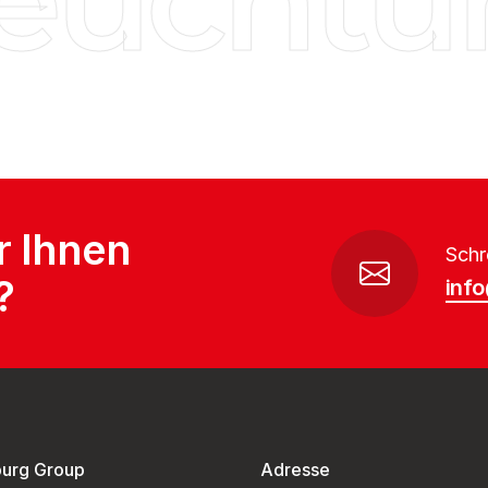
r Ihnen
Schr
?
inf
burg Group
Adresse