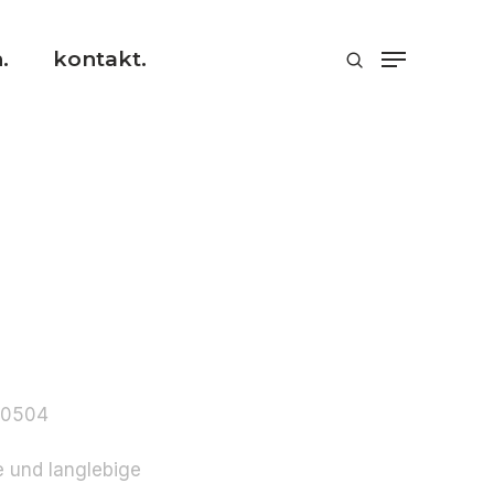
.
kontakt.
10504
e und langlebige