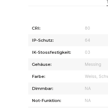
CRI:
80
IP-Schutz:
64
IK-Stossfestigkeit:
03
Gehäuse:
Messing
Farbe:
Weiss, Schw
Dimmbar:
NA
Not-Funktion:
NA