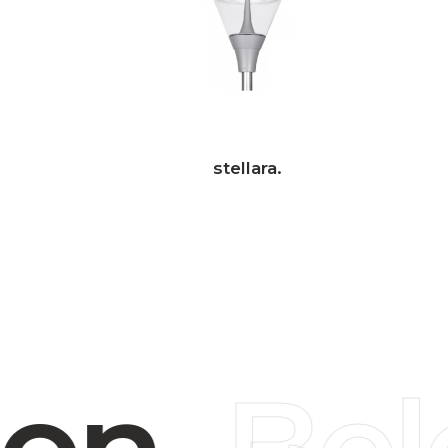
stellara.
n.
Bele