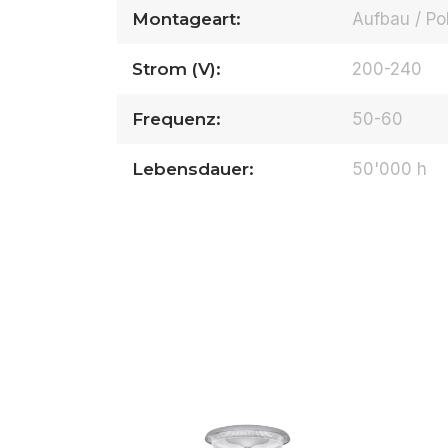
Montageart:
Aufbau / Pol
Strom (V):
200-240
Frequenz:
50-60
Lebensdauer:
50'000 h