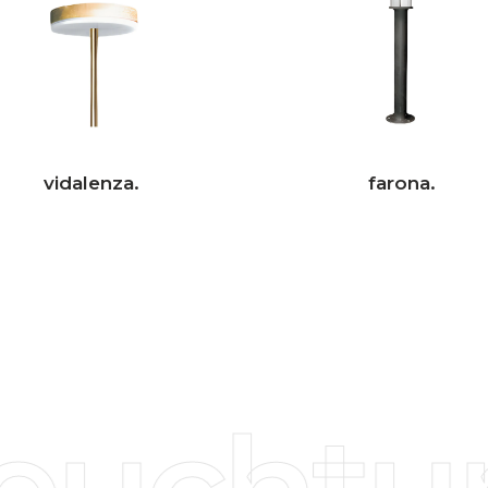
vidalenza.
farona.
uchtun