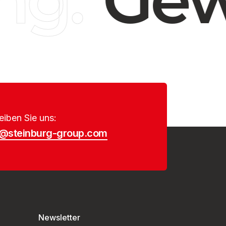
eiben Sie uns:
o@steinburg-group.com
Newsletter