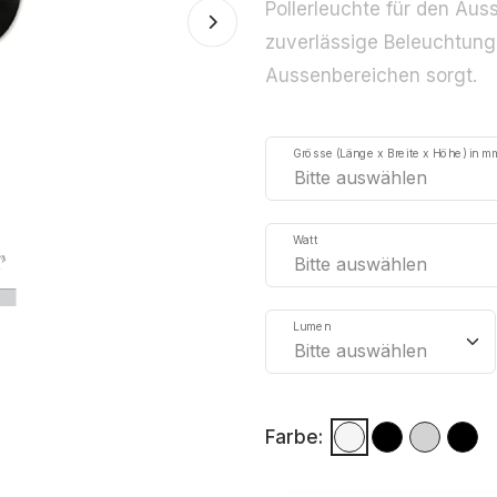
Pollerleuchte für den Auss
zuverlässige Beleuchtung
Aussenbereichen sorgt.
Grösse (Länge x Breite x Höhe) in m
Watt
Lumen
Farbe: