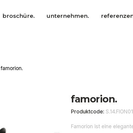
broschüre.
unternehmen.
referenzen
famorion.
famorion.
Produktcode:
S.14.FION0
Famorion ist eine elegant