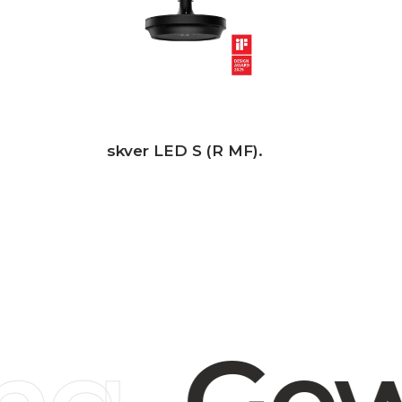
skver LED S (R MF).
g.
Gewe