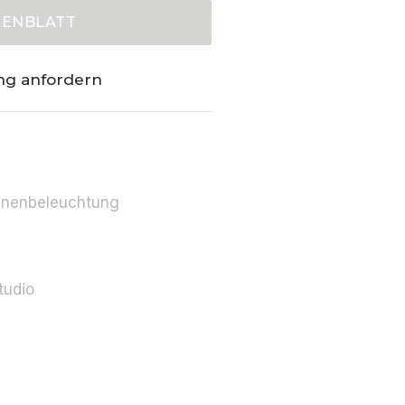
TENBLATT
ng anfordern
-
-
nnenbeleuchtung
tudio