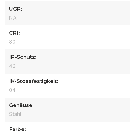
UGR:
NA
CRI:
80
IP-Schutz:
40
IK-Stossfestigkeit:
04
Gehäuse:
Stahl
Farbe: