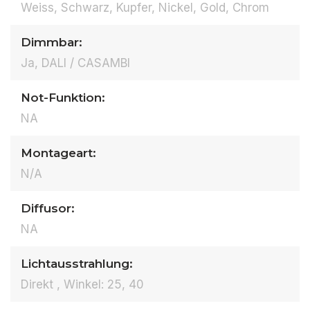
Weiss, Schwarz, Kupfer, Nickel, Gold, Chrom
Dimmbar:
Ja, DALI / CASAMBI
Not-Funktion:
NA
Montageart:
N/A
Diffusor:
NA
Lichtausstrahlung:
Direkt , Winkel: 25, 40