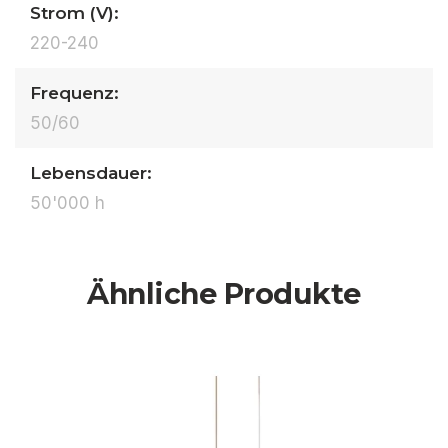
Strom (V):
220-240
Frequenz:
50/60
Lebensdauer:
50'000 h
Ähnliche Produkte