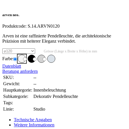
arven neo.
Produktcode:
S.14.ARVN0120
Arven ist eine raffinierte Pendelleuchte, die architektonische
Präzision mit heiterer Eleganz verbindet.
Grösse (Länge x Breite x Höhe) in mm
Farbe:
Datenblatt
Beratung anfordern
SKU:
--
Gewicht:
--
Hauptkategorie:
Innenbeleuchtung
Subkategorie:
Dekorativ Pendelleuchte
Tags:
Linie:
Studio
Technische Angaben
Weitere Informationen