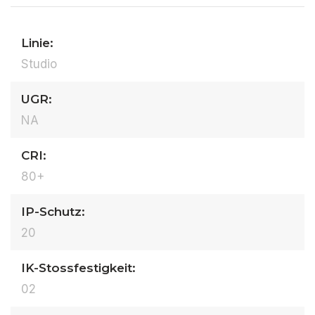
Linie:
Studio
UGR:
NA
CRI:
80+
IP-Schutz:
20
IK-Stossfestigkeit:
02