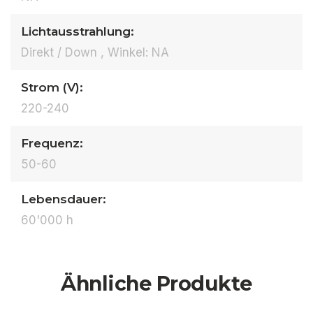
Lichtausstrahlung:
Direkt / Down , Winkel: NA
Strom (V):
220-240
Frequenz:
50-60
Lebensdauer:
60'000 h
Ähnliche Produkte