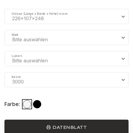
Grösse (Länge x Breite x Höhe) in mm
Watt
Lumen
Kelvin
Farbe:
DATENBLATT