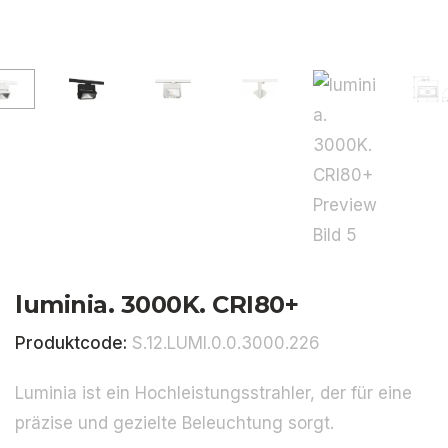
luminia. 3000K. CRI80+
Produktcode:
S.12.LUMI.0.0.3000.226
Luminia ist ein Hochleistungsstrahler, der für eine
präzise und gezielte Beleuchtung sorgt.